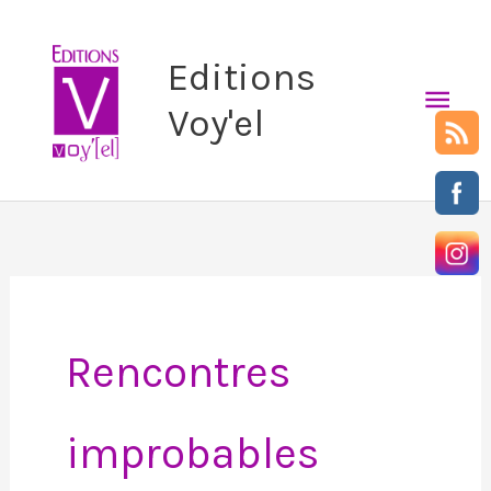
Aller
Men
au
Editions
prin
contenu
Voy'el
Rencontres
improbables