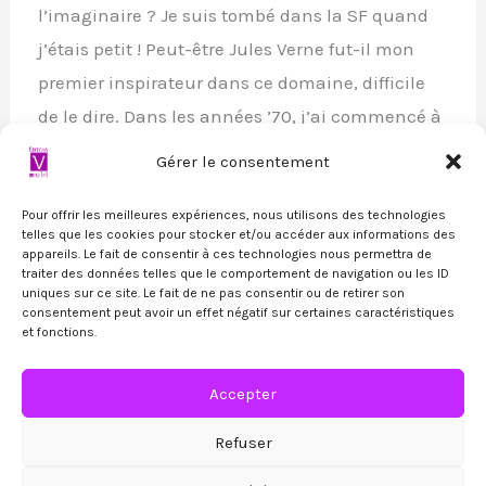
l’imaginaire ? Je suis tombé dans la SF quand
j’étais petit ! Peut-être Jules Verne fut-il mon
premier inspirateur dans ce domaine, difficile
de le dire. Dans les années ’70, j’ai commencé à
lire tout […]
Gérer le consentement
Lire la suite »
Pour offrir les meilleures expériences, nous utilisons des technologies
telles que les cookies pour stocker et/ou accéder aux informations des
appareils. Le fait de consentir à ces technologies nous permettra de
traiter des données telles que le comportement de navigation ou les ID
uniques sur ce site. Le fait de ne pas consentir ou de retirer son
consentement peut avoir un effet négatif sur certaines caractéristiques
et fonctions.
Accepter
Copyright © 2026
Editions Voy'el
| Propulsé par
Astra
Refuser
Thème WordPress