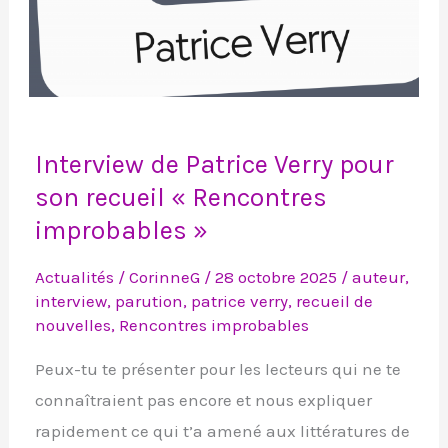
Interview
Interview de Patrice Verry pour
de
son recueil « Rencontres
Patrice
improbables »
Verry
pour
Actualités
/
CorinneG
/
28 octobre 2025
/
auteur
,
son
interview
,
parution
,
patrice verry
,
recueil de
recueil
nouvelles
,
Rencontres improbables
« Rencontres
Peux-tu te présenter pour les lecteurs qui ne te
improbables »
connaîtraient pas encore et nous expliquer
rapidement ce qui t’a amené aux littératures de