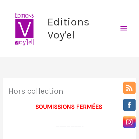
Aller
Men
au
Editions
prin
contenu
Voy'el
Hors collection
SOUMISSIONS FERMÉES
———————-