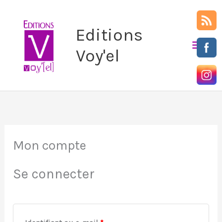
Aller
Men
au
Editions
prin
contenu
Voy'el
Obligatoire
Obligatoire
Mon compte
Se connecter