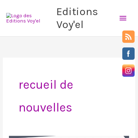
Aller
Men
Editions
au
Voy'el
prin
contenu
recueil de
nouvelles