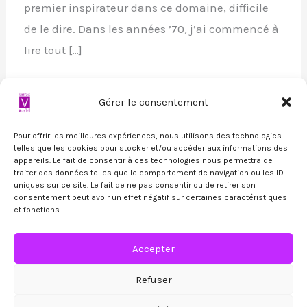
premier inspirateur dans ce domaine, difficile
de le dire. Dans les années ’70, j’ai commencé à
lire tout […]
Lire la suite »
Gérer le consentement
Pour offrir les meilleures expériences, nous utilisons des technologies
telles que les cookies pour stocker et/ou accéder aux informations des
appareils. Le fait de consentir à ces technologies nous permettra de
traiter des données telles que le comportement de navigation ou les ID
uniques sur ce site. Le fait de ne pas consentir ou de retirer son
consentement peut avoir un effet négatif sur certaines caractéristiques
et fonctions.
Copyright © 2026
Editions Voy'el
| Propulsé par
Astra
Accepter
Thème WordPress
Refuser
Médiation & litige :
SMP