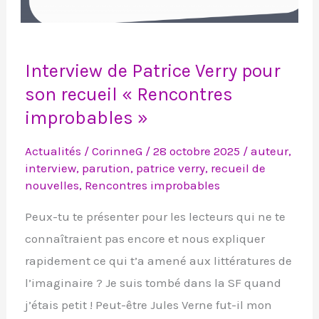
Interview
Interview de Patrice Verry pour
de
son recueil « Rencontres
Patrice
improbables »
Verry
pour
Actualités
/
CorinneG
/
28 octobre 2025
/
auteur
,
son
interview
,
parution
,
patrice verry
,
recueil de
recueil
nouvelles
,
Rencontres improbables
« Rencontres
Peux-tu te présenter pour les lecteurs qui ne te
improbables »
connaîtraient pas encore et nous expliquer
rapidement ce qui t’a amené aux littératures de
l’imaginaire ? Je suis tombé dans la SF quand
j’étais petit ! Peut-être Jules Verne fut-il mon