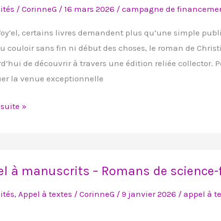
e
ités
/
CorinneG
/
16 mars 2026
/
campagne de financeme
oy’el, certains livres demandent plus qu’une simple publica
u couloir sans fin ni début des choses, le roman de Chri
d’hui de découvrir à travers une édition reliée collector. 
r la venue exceptionnelle
agne
 suite »
e
l à manuscrits – Romans de science-f
crits
ités
,
Appel à textes
/
CorinneG
/
9 janvier 2026
/
appel à t
ns