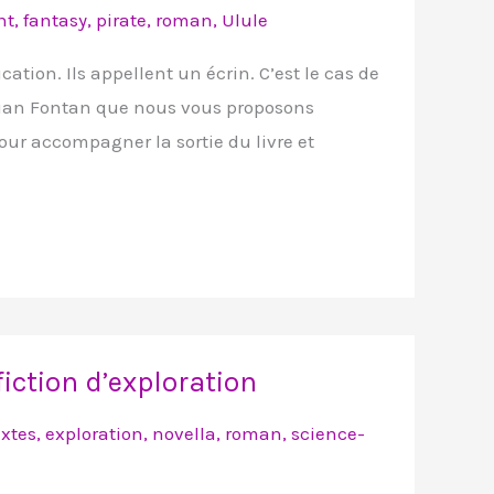
nt
,
fantasy
,
pirate
,
roman
,
Ulule
tion. Ils appellent un écrin. C’est le cas de
stian Fontan que nous vous proposons
Pour accompagner la sortie du livre et
iction d’exploration
extes
,
exploration
,
novella
,
roman
,
science-