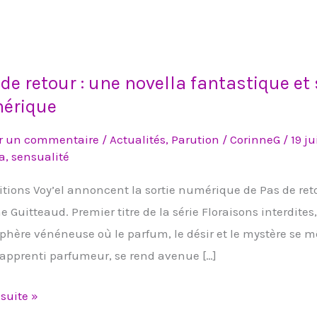
de retour : une novella fantastique et
érique
er un commentaire
/
Actualités
,
Parution
/
CorinneG
/
19 j
a
,
sensualité
a
itions Voy’el annoncent la sortie numérique de Pas de ret
tique
e Guitteaud. Premier titre de la série Floraisons interdite
hère vénéneuse où le parfum, le désir et le mystère se 
lle
apprenti parfumeur, se rend avenue […]
ible
 suite »
ique