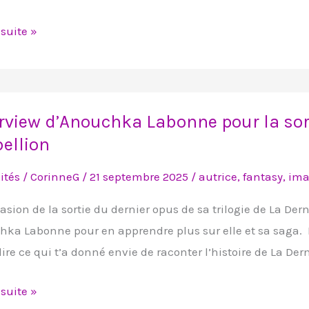
 suite »
iques
vertes
iew
rview d’Anouchka Labonne pour la sort
uchka
bellion
ne
ités
/
CorinneG
/
21 septembre 2025
/
autrice
,
fantasy
,
ima
casion de la sortie du dernier opus de sa trilogie de La De
ka Labonne pour en apprendre plus sur elle et sa saga. 
ire ce qui t’a donné envie de raconter l’histoire de La Dern
re
 suite »
ce