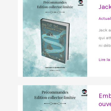
Jack
au
couloi
Actual
sans
Jack a
fin
qui at
ni
ni déb
début
des
Lire la
chose
-
extrait
Emba
Emba
pour
ouv
les