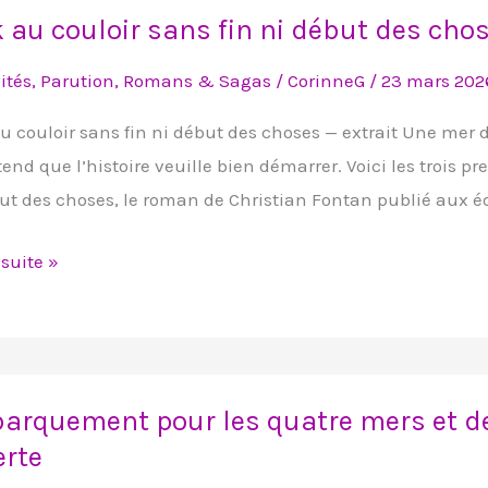
 au couloir sans fin ni début des chos
r
ités
,
Parution
,
Romans & Sagas
/
CorinneG
/
23 mars 20
u couloir sans fin ni début des choses — extrait Une mer d’
tend que l’histoire veuille bien démarrer. Voici les trois p
ut des choses, le roman de Christian Fontan publié aux édi
 suite »
s
rquement
rquement pour les quatre mers et de
erte