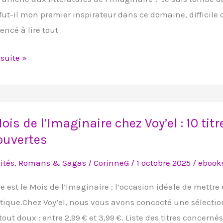
l
fut-il mon premier inspirateur dans ce domaine, difficile de
ontres
cé à lire tout
bables »
 suite »
ois de l’Imaginaire chez Voy’el : 10 ti
ouvertes
inaire
ités
,
Romans & Sagas
/
CorinneG
/
1 octobre 2025
/
ebook
e est le Mois de l’Imaginaire : l’occasion idéale de mettre 
tique.Chez Voy’el, nous vous avons concocté une sélectio
tout doux : entre 2,99 € et 3,99 €. Liste des titres concernés