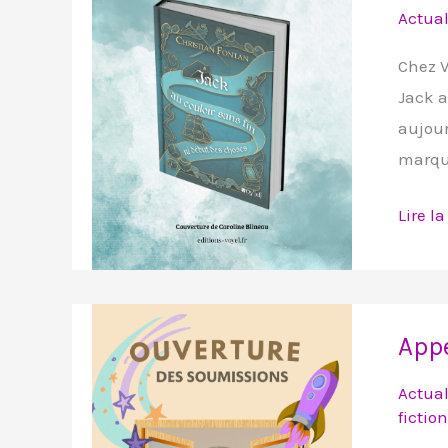
quatr
Actual
mers
et
Chez V
demie
Jack a
:
aujour
la
marque
camp
Lire la
Ulule
est
ouvert
Appel
Appe
à
manus
Actual
–
fiction
Roma