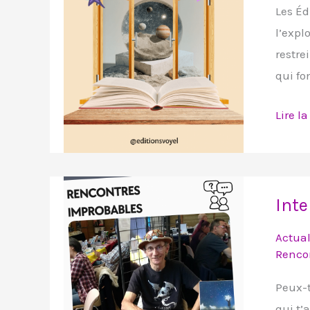
Les Éd
de
l’expl
scienc
restre
fiction
qui fo
d’expl
Lire la
Interv
Inte
de
Patric
Actual
Verry
Renco
pour
Peux-t
son
qui t’