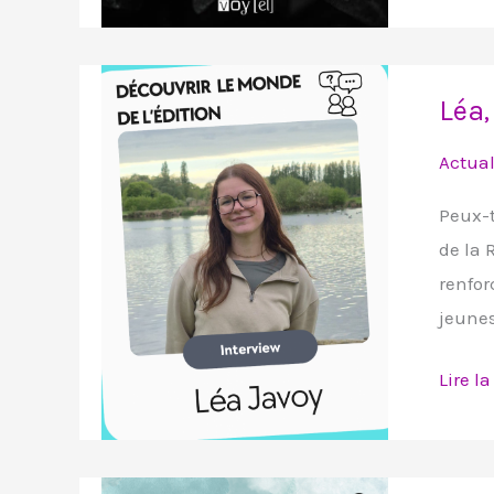
Léa,
Léa,
en
stage
Actual
chez
Peux-t
Voy’el
de la 
renfor
jeunes
Lire la
Jack