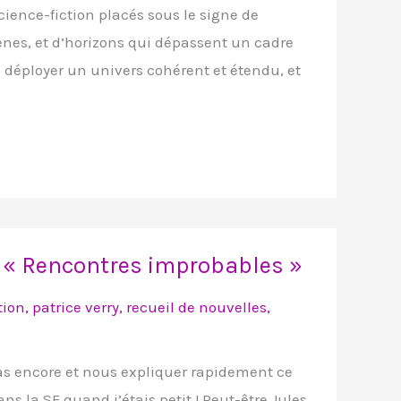
cience-fiction placés sous le signe de
mènes, et d’horizons qui dépassent un cadre
 déployer un univers cohérent et étendu, et
il « Rencontres improbables »
tion
,
patrice verry
,
recueil de nouvelles
,
pas encore et nous expliquer rapidement ce
ns la SF quand j’étais petit ! Peut-être Jules