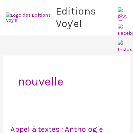
Aller
Me
Editions
au
Voy'el
pri
contenu
nouvelle
Appel
Appel à textes : Anthologie
à