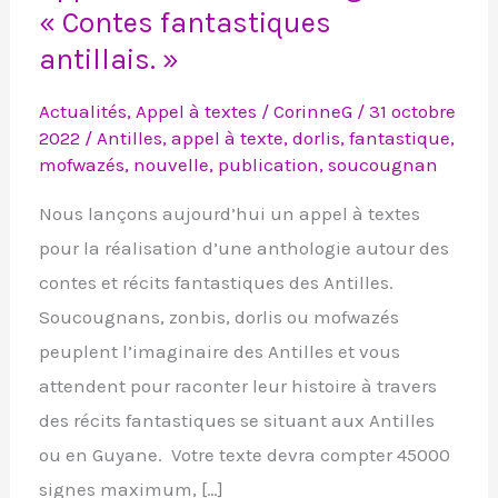
« Contes fantastiques
textes
antillais. »
:
Anthologie
Actualités
,
Appel à textes
/
CorinneG
/
31 octobre
« Contes
2022
/
Antilles
,
appel à texte
,
dorlis
,
fantastique
,
fantastiques
mofwazés
,
nouvelle
,
publication
,
soucougnan
antillais. »
Nous lançons aujourd’hui un appel à textes
pour la réalisation d’une anthologie autour des
contes et récits fantastiques des Antilles.
Soucougnans, zonbis, dorlis ou mofwazés
peuplent l’imaginaire des Antilles et vous
attendent pour raconter leur histoire à travers
des récits fantastiques se situant aux Antilles
ou en Guyane. Votre texte devra compter 45000
signes maximum, […]