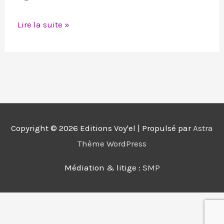
Lire la suite »
Copyright © 2026
Editions Voy'el
| Propulsé par
Astra
Thème WordPress
Médiation & litige :
SMP