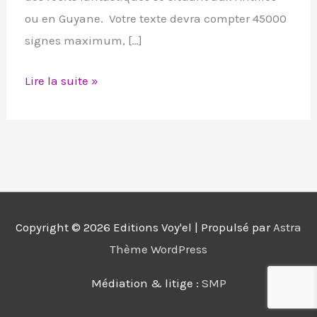
ou en Guyane. Votre texte devra compter 45000
signes maximum, […]
Lire la suite »
Copyright © 2026
Editions Voy'el
| Propulsé par
Astra
Thème WordPress
Médiation & litige :
SMP