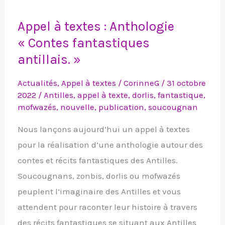
Appel
Appel à textes : Anthologie
à
« Contes fantastiques
textes
antillais. »
:
Anthologie
Actualités
,
Appel à textes
/
CorinneG
/
31 octobre
« Contes
2022
/
Antilles
,
appel à texte
,
dorlis
,
fantastique
,
fantastiques
mofwazés
,
nouvelle
,
publication
,
soucougnan
antillais. »
Nous lançons aujourd’hui un appel à textes
pour la réalisation d’une anthologie autour des
contes et récits fantastiques des Antilles.
Soucougnans, zonbis, dorlis ou mofwazés
peuplent l’imaginaire des Antilles et vous
attendent pour raconter leur histoire à travers
des récits fantastiques se situant aux Antilles