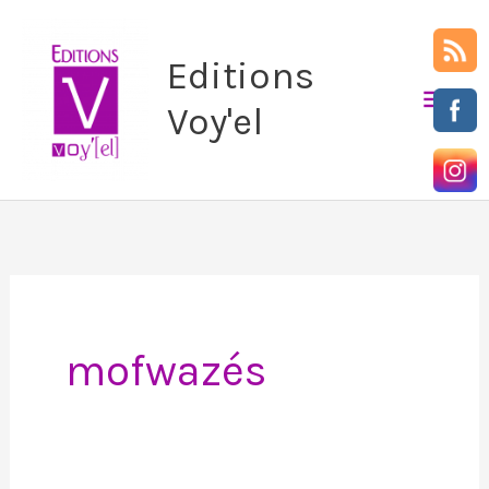
Aller
Men
au
Editions
prin
contenu
Voy'el
mofwazés