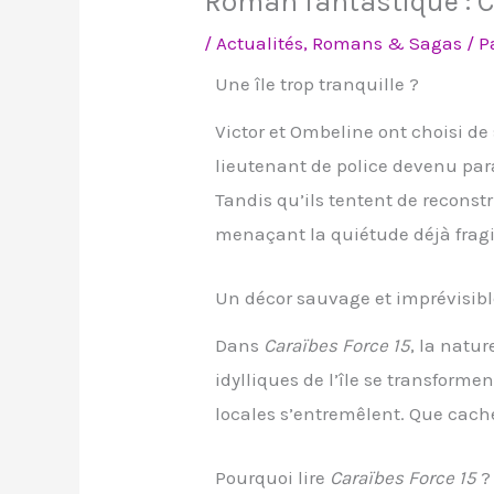
Roman fantastique : C
/
Actualités
,
Romans & Sagas
/ P
Une île trop tranquille ?
Victor et Ombeline ont choisi de 
lieutenant de police devenu par
Tandis qu’ils tentent de reconst
menaçant la quiétude déjà fragi
Un décor sauvage et imprévisib
Dans
Caraïbes Force 15
, la natu
idylliques de l’île se transforme
locales s’entremêlent. Que cach
Pourquoi lire
Caraïbes Force 15
?