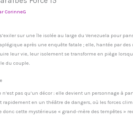
araïbes Force 15
ar
CorinneG
s’exiler sur une île isolée au large du Venezuela pour pans
aplégique après une enquête fatale ; elle, hantée par de
ruire leur vie, leur isolement se transforme en piège lor
le du couple.
le
re n’est pas qu’un décor : elle devient un personnage à par
nt rapidement en un théâtre de dangers, où les forces clim
e donc cette mystérieuse « grand-mère des tempêtes » red