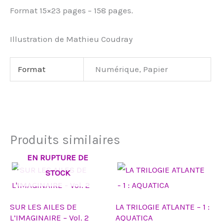
Format 15×23 pages – 158 pages.
Illustration de Mathieu Coudray
Format
Numérique, Papier
Produits similaires
EN RUPTURE DE
Plage
Ce
STOCK
de
produit
prix :
7,99€
a
à
SUR LES AILES DE
LA TRILOGIE ATLANTE – 1 :
25,00€
plusieurs
L’IMAGINAIRE – Vol. 2
AQUATICA