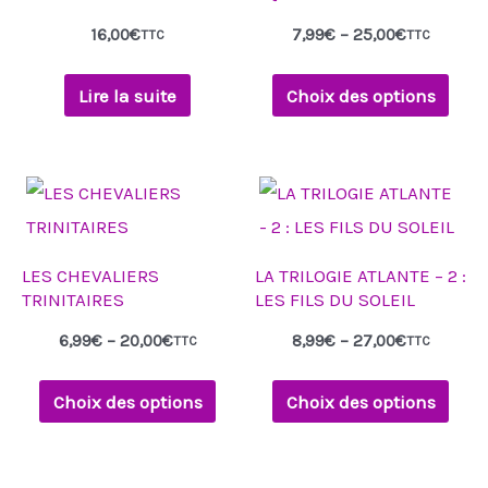
variations.
16,00
€
7,99
€
–
25,00
€
TTC
TTC
Les
options
Lire la suite
Choix des options
peuvent
être
Plage
Plage
choisies
Ce
Ce
de
de
sur
produit
produit
prix :
prix :
6,99€
8,99€
la
a
a
à
à
LES CHEVALIERS
LA TRILOGIE ATLANTE – 2 :
20,00€
27,00€
page
plusieurs
plusieurs
TRINITAIRES
LES FILS DU SOLEIL
du
variations.
variations.
6,99
€
–
20,00
€
8,99
€
–
27,00
€
TTC
TTC
produit
Les
Les
options
options
Choix des options
Choix des options
peuvent
peuvent
être
être