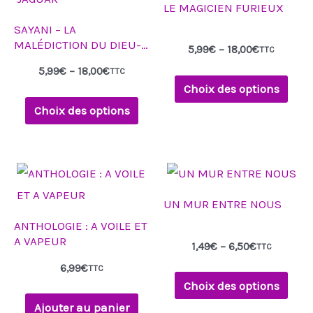
à
à
LE MAGICIEN FURIEUX
18,00€
18,00€
plusieurs
plusieurs
SAYANI – LA
variations.
variations.
MALÉDICTION DU DIEU-
5,99
€
–
18,00
€
TTC
Les
Les
JAGUAR
5,99
€
–
18,00
€
TTC
options
options
Choix des options
peuvent
peuvent
Choix des options
être
être
choisies
choisies
Plage
sur
sur
Ce
de
la
la
produit
prix :
UN MUR ENTRE NOUS
1,49€
page
page
a
à
ANTHOLOGIE : A VOILE ET
6,50€
du
du
plusieurs
A VAPEUR
1,49
€
–
6,50
€
TTC
produit
produit
variations.
6,99
€
TTC
Les
Choix des options
options
Ajouter au panier