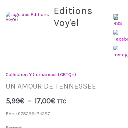
Aller
Me
Editions
au
Voy'el
pri
contenu
quantité
Plage
de
de
Collection Y (romances LGBTQ+)
UN
AMOUR
UN AMOUR DE TENNESSEE
prix :
DE
5,99€
5,99
€
–
17,00
€
TTC
TENNESSEE
à
EAn : 978236474287
17,00€
Format