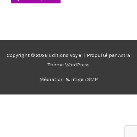
peuvent
être
choisies
sur
la
page
Copyright © 2026
Editions Voy'el
| Propulsé par
Astra
du
Thème WordPress
produit
Médiation & litige :
SMP