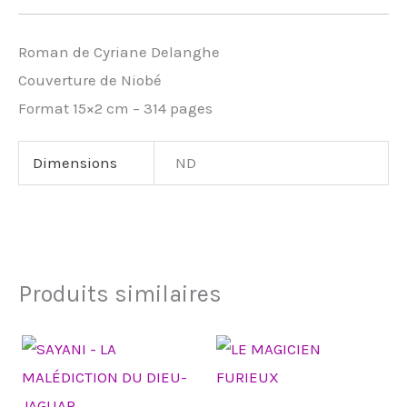
Roman de Cyriane Delanghe
Couverture de Niobé
Format 15×2 cm – 314 pages
Dimensions
ND
Produits similaires
Plage
Plage
Ce
Ce
de
de
produit
produit
prix :
prix :
5,99€
5,99€
a
a