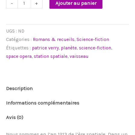
-
+
Ajouter au panier
UGS :
ND
Catégories :
Romans & recueils
,
Science-fiction
Étiquettes :
patrice verry
,
planète
,
science-fiction
,
space opera
,
station spatiale
,
vaisseau
Description
Informations complémentaires
Avis (0)
Nous sommes en l’an 1213 de l’ère spatiale. Dans un