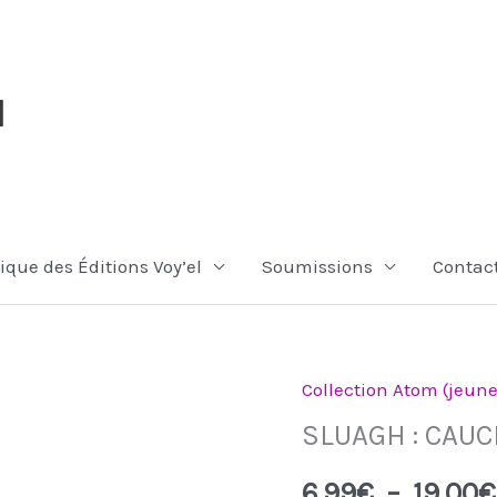
l
ique des Éditions Voy’el
Soumissions
Contac
Collection Atom (jeune
quantité
SLUAGH : CAU
de
SLUAGH
6,99
€
–
19,00
€