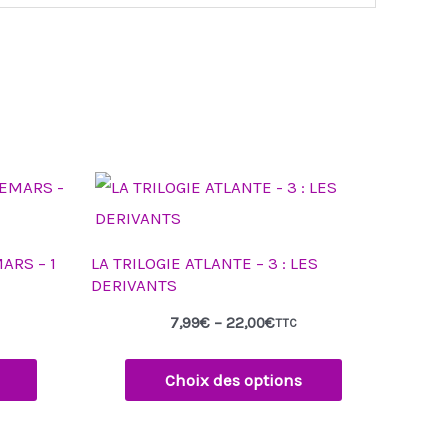
Plage
Ce
de
produit
prix :
7,99€
a
à
ARS – 1
LA TRILOGIE ATLANTE – 3 : LES
22,00€
plusieurs
DERIVANTS
s.
variations.
7,99
€
–
22,00
€
TTC
Les
options
Choix des options
peuvent
être