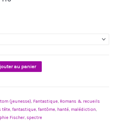
prix :
6,99€
à
19,00€
jouter au panier
Atom (jeunesse)
,
Fantastique
,
Romans & recueils
s tête
,
fantastique
,
fantôme
,
hanté
,
malédiction
,
phie Fischer
,
spectre