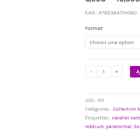
:
CAUCHEMARS
EAN : 9782364754560
-
Format
3
-
+
A
UGS :
ND
Catégories :
Collection 
Étiquettes :
cavalier san
médium
,
paranormal
,
So