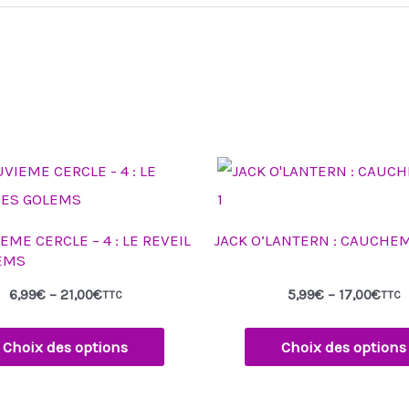
Plage
Plage
Ce
Ce
de
de
produit
produit
prix :
prix :
6,99€
5,99€
a
a
à
à
EME CERCLE – 4 : LE REVEIL
JACK O’LANTERN : CAUCHEM
21,00€
17,00€
plusieurs
plusieurs
EMS
variations.
variation
6,99
€
–
21,00
€
5,99
€
–
17,00
€
TTC
TTC
Les
Les
options
options
Choix des options
Choix des options
peuvent
peuvent
être
être