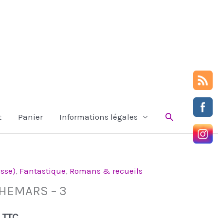
prix :
6,99€
à
19,00€
Rechercher
t
Panier
Informations légales
sse)
,
Fantastique
,
Romans & recueils
Plage
CHEMARS – 3
de
TTC