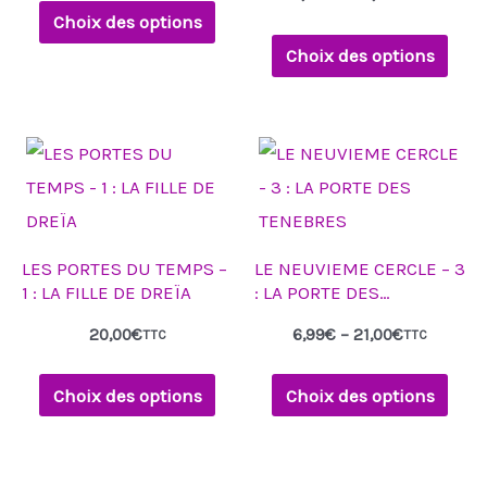
options
options
Choix des options
peuvent
peuvent
Choix des options
être
être
choisies
choisies
Plage
sur
sur
Ce
Ce
de
la
la
produit
produit
prix :
6,99€
page
page
a
a
à
21,00€
du
du
plusieurs
plusieurs
LES PORTES DU TEMPS –
LE NEUVIEME CERCLE – 3
produit
produit
variations.
variations.
1 : LA FILLE DE DREÏA
: LA PORTE DES
Les
Les
TENEBRES
20,00
€
6,99
€
–
21,00
€
TTC
TTC
options
options
peuvent
peuvent
Choix des options
Choix des options
être
être
choisies
choisies
sur
sur