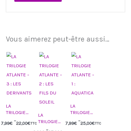
Vous aimerez peut-être aussi…
Plage
Plage
Plage
Ce
Ce
Ce
de
de
de
produit
produit
produit
prix :
prix :
prix :
7,99€
8,99€
7,99€
a
a
a
à
à
à
22,00€
27,00€
25,00€
plusieurs
plusieurs
plusieurs
variations.
variations.
variations.
Les
Les
Les
LA
LA
options
options
options
TRILOGIE
TRILOGIE
LA
peuvent
peuvent
peuvent
ATLANTE –
ATLANTE – 1
–
–
TRILOGIE
7,99
€
22,00
€
7,99
€
25,00
€
TTC
TTC
3 : LES
: AQUATICA
être
être
être
ATLANTE –
–