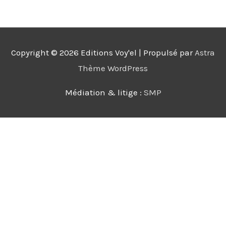
la
la
page
page
du
du
Copyright © 2026
Editions Voy'el
| Propulsé par
Astra
produit
produit
Thème WordPress
Médiation & litige :
SMP