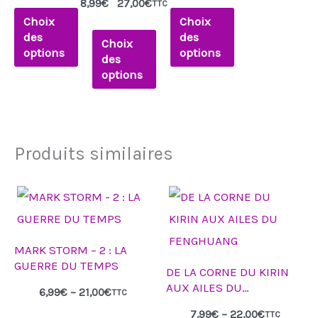
DERIVANTS
8,99
€
27,00
€
TTC
2 : LES FILS
choisies
choisies
choisies
Choix
Choix
DU SOLEIL
sur
sur
sur
des
des
Choix
options
options
la
la
la
des
options
page
page
page
du
du
du
produit
produit
produit
Produits similaires
Plage
Plage
Ce
Ce
de
de
produit
produit
prix :
prix :
6,99€
7,99€
a
a
à
à
MARK STORM – 2 : LA
21,00€
22,00€
plusieurs
plusieurs
GUERRE DU TEMPS
DE LA CORNE DU KIRIN
variations.
variations.
AUX AILES DU
6,99
€
–
21,00
€
TTC
Les
Les
FENGHUANG
7,99
€
–
22,00
€
TTC