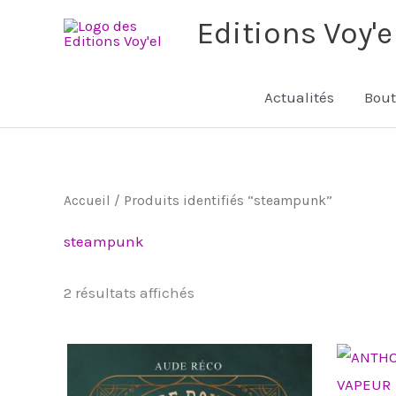
Aller
Editions Voy'e
au
contenu
Actualités
Bout
Trié
Accueil
/ Produits identifiés “steampunk”
du
plus
récent
steampunk
au
plus
ancien
2 résultats affichés
Plage
Ce
de
produit
prix :