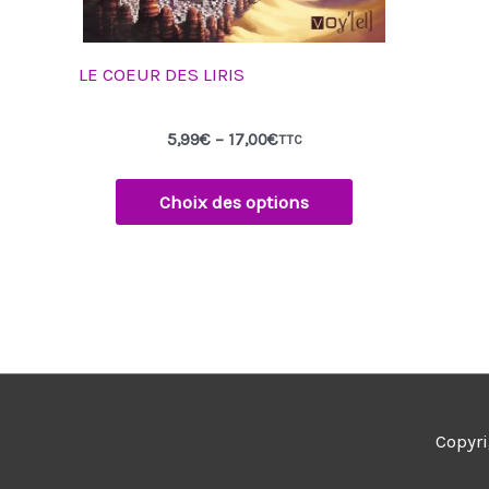
page
du
produit
LE COEUR DES LIRIS
5,99
€
–
17,00
€
TTC
Choix des options
Copyr