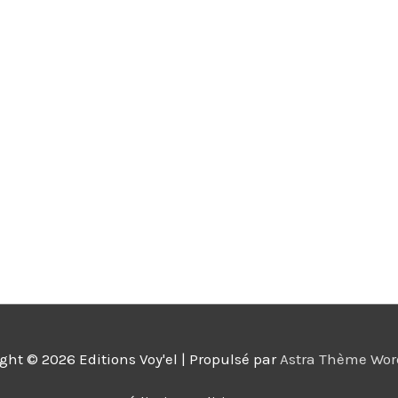
ight © 2026
Editions Voy'el
| Propulsé par
Astra Thème Wor