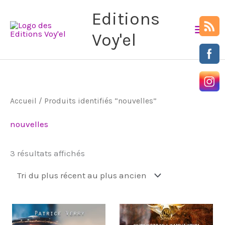
Aller
Men
Editions
au
Voy'el
prin
contenu
Trié
Accueil
/ Produits identifiés “nouvelles”
du
plus
récent
nouvelles
au
plus
ancien
3 résultats affichés
Plage
Ce
de
produit
prix :