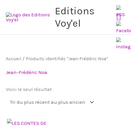
Aller
Me
Editions
au
Voy'el
pri
contenu
Accueil
/ Produits identifiés “Jean-Frédéric Noa”
Jean-Frédéric Noa
Voici le seul résultat
Ce
produit