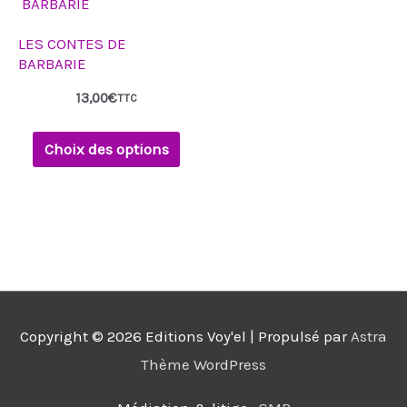
a
LES CONTES DE
plusieurs
BARBARIE
variations.
13,00
€
TTC
Les
options
Choix des options
peuvent
être
choisies
sur
la
page
Copyright © 2026
Editions Voy'el
| Propulsé par
Astra
du
Thème WordPress
produit