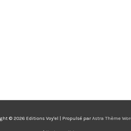
ight © 2026
Editions Voy'el
| Propulsé par
Astra Thème Wor