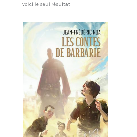
Voici le seul résultat
Ce
produit
a
plusieurs
variations.
Les
options
peuvent
être
choisies
sur
la