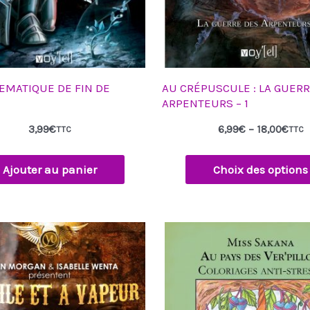
sur
la
page
du
produit
EMATIQUE DE FIN DE
AU CRÉPUSCULE : LA GUER
ARPENTEURS – 1
3,99
€
6,99
€
–
18,00
€
TTC
TTC
Ajouter au panier
Choix des options