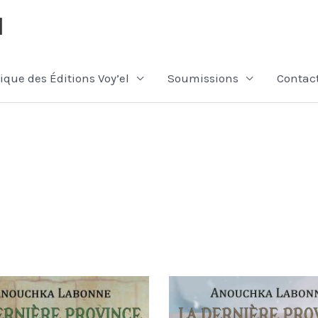
l
ique des Éditions Voy’el
Soumissions
Contac
Plage
Plage
Ce
Ce
de
de
produit
produit
prix :
prix :