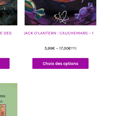
sur
la
page
du
produit
RE DES
JACK O’LANTERN : CAUCHEMARS – 1
5,99
€
–
17,00
€
TTC
Choix des options