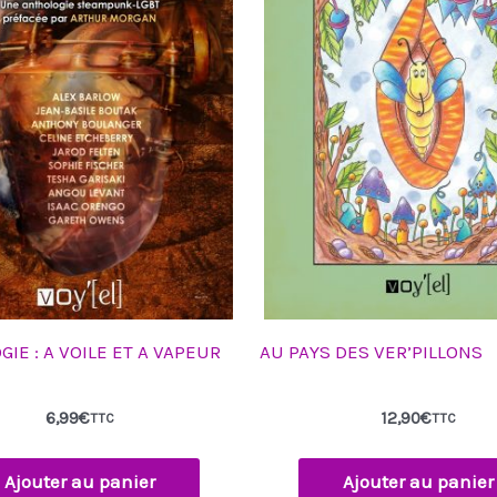
IE : A VOILE ET A VAPEUR
AU PAYS DES VER’PILLONS
6,99
€
12,90
€
TTC
TTC
Ajouter au panier
Ajouter au panier