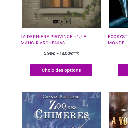
sur
la
page
du
produit
LA DERNIERE PROVINCE – 1. LE
ECOSYST
MANOIR ARCHENIAS
MONDE
5,99
€
–
18,00
€
TTC
Choix des options