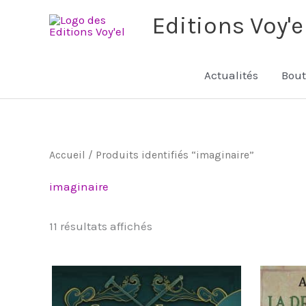
Aller
Editions Voy'e
au
contenu
Actualités
Bout
Trié
Accueil
/ Produits identifiés “imaginaire”
du
plus
récent
imaginaire
au
plus
ancien
11 résultats affichés
Plage
Ce
de
produit
prix :