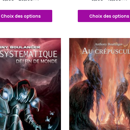
Choix des options
Choix des options
Plage
Ce
de
produit
prix :
6,99€
a
à
18,00€
plusieurs
variation
Les
options
peuvent
être
choisies