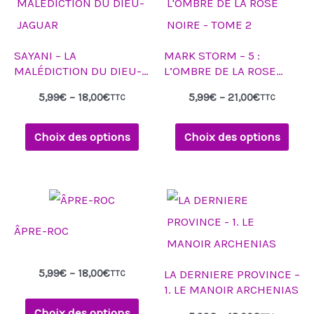
5,99€
5,99€
a
a
à
à
18,00€
21,00€
plusieurs
plusieurs
SAYANI – LA
MARK STORM – 5 :
variations.
variations.
MALÉDICTION DU DIEU-
L’OMBRE DE LA ROSE
Les
Les
JAGUAR
NOIRE – TOME 2
5,99
€
–
18,00
€
5,99
€
–
21,00
€
TTC
TTC
options
options
peuvent
peuvent
Choix des options
Choix des options
être
être
choisies
choisies
Plage
Plage
sur
sur
Ce
Ce
de
de
la
la
produit
produit
prix :
prix :
ÂPRE-ROC
5,99€
5,99€
page
page
a
a
à
à
18,00€
18,00€
du
du
plusieurs
plusieurs
5,99
€
–
18,00
€
LA DERNIERE PROVINCE –
TTC
produit
produit
variations.
variations.
1. LE MANOIR ARCHENIAS
Les
Les
Choix des options