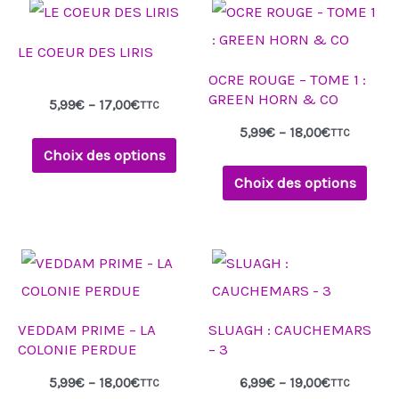
Plage
Plage
sur
sur
Ce
Ce
de
de
la
la
produit
produit
prix :
prix :
LE COEUR DES LIRIS
5,99€
5,99€
page
page
a
a
à
à
OCRE ROUGE – TOME 1 :
17,00€
18,00€
du
du
plusieurs
plusieurs
GREEN HORN & CO
5,99
€
–
17,00
€
TTC
produit
produit
variations.
variations.
5,99
€
–
18,00
€
TTC
Les
Les
Choix des options
options
options
Choix des options
peuvent
peuvent
être
être
Plage
Plage
choisies
choisies
Ce
Ce
de
de
sur
sur
produit
produit
prix :
prix :
5,99€
6,99€
la
la
a
a
à
à
VEDDAM PRIME – LA
SLUAGH : CAUCHEMARS
18,00€
19,00€
page
page
plusieurs
plusieurs
COLONIE PERDUE
– 3
du
du
variations.
variations.
5,99
€
–
18,00
€
6,99
€
–
19,00
€
TTC
TTC
produit
produit
Les
Les