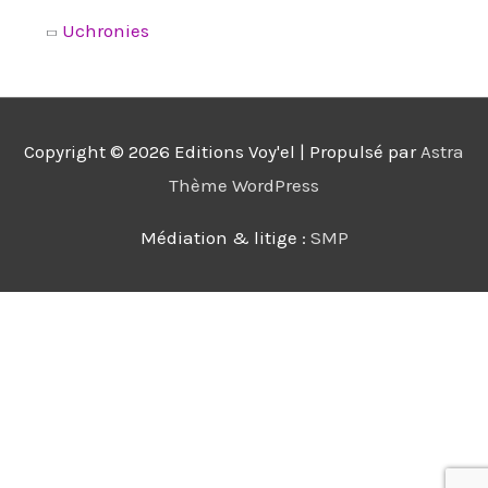
Uchronies
Copyright © 2026
Editions Voy'el
| Propulsé par
Astra
Thème WordPress
Médiation & litige :
SMP