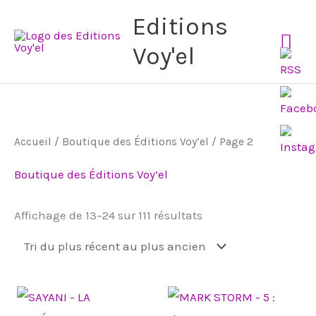
Aller
Me
Editions
au
Voy'el
pri
contenu
Trié
Accueil
/
Boutique des Éditions Voy’el
/ Page 2
du
plus
récent
Boutique des Éditions Voy’el
au
plus
ancien
Affichage de 13–24 sur 111 résultats
Plage
Plage
Ce
Ce
de
de
produit
produit
prix :
prix :