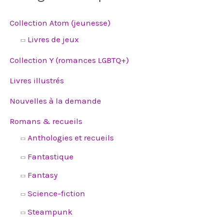
h
e
d
Collection Atom (jeunesse)
e
p
Livres de jeux
r
o
Collection Y (romances LGBTQ+)
d
u
i
Livres illustrés
t
s
Nouvelles à la demande
Romans & recueils
Anthologies et recueils
Fantastique
Fantasy
Science-fiction
Steampunk