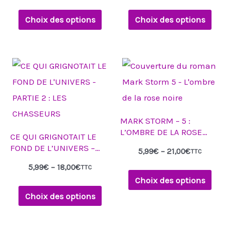
options
options
Choix des options
Choix des options
peuvent
peuvent
être
être
Plage
Plage
choisies
choisies
Ce
Ce
de
de
sur
sur
produit
produit
prix :
prix :
5,99€
5,99€
la
la
a
a
à
à
18,00€
21,00€
page
page
plusieurs
plusieurs
MARK STORM – 5 :
du
du
variations.
variations.
L’OMBRE DE LA ROSE
CE QUI GRIGNOTAIT LE
produit
produit
Les
Les
NOIRE – TOME 1
FOND DE L’UNIVERS –
5,99
€
–
21,00
€
TTC
options
options
PARTIE 2 : LES
5,99
€
–
18,00
€
TTC
CHASSEURS
peuvent
peuvent
Choix des options
être
être
Choix des options
choisies
choisies
sur
sur