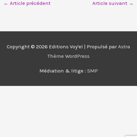
←
Article précédent
Article suivant
→
Copyright © 2026
Editions Voy'el
| Propulsé par
Astra
Thème WordPress
Médiation & litige :
SMP