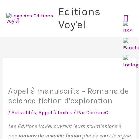
Aller
Me
Editions
au
Voy'el
pri
contenu
Appel à manuscrits – Romans de
science-fiction d’exploration
/
Actualités
,
Appel à textes
/ Par
CorinneG
Les Éditions Voy’el ouvrent leurs soumissions à
des
romans de science-fiction
placés sous le signe